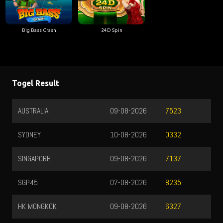
Big Bass Crash
24D Spin
Togel Result
AUSTRALIA
09-08-2026
T
7523
SYDNEY
10-08-2026
H
0332
SINGAPORE
09-08-2026
M
7137
SGP45
07-08-2026
8235
HK MONGKOK
09-08-2026
6327