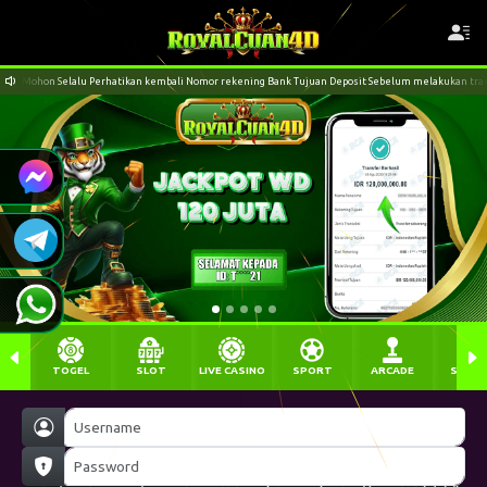
Mohon Selalu Perhatikan kembali Nomor rekening Bank Tujuan Deposit Sebelum melakukan transf
TOGEL
SLOT
LIVE CASINO
SPORT
ARCADE
SABU