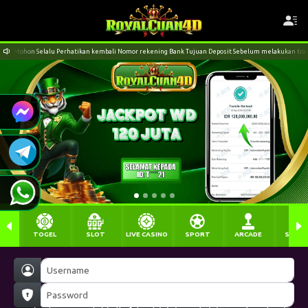
Mohon Selalu Perhatikan kembali Nomor rekening Bank Tujuan Deposit Sebelum melakukan transf
TOGEL
SLOT
LIVE CASINO
SPORT
ARCADE
SABU