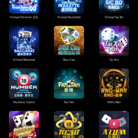
Virtual Domino QQ
Virtual Roulette
Virtual Sic Bo
Virtual Baccarat
Bau Cua
Tai Xiu
Number Game
Fan Tan
RNG War