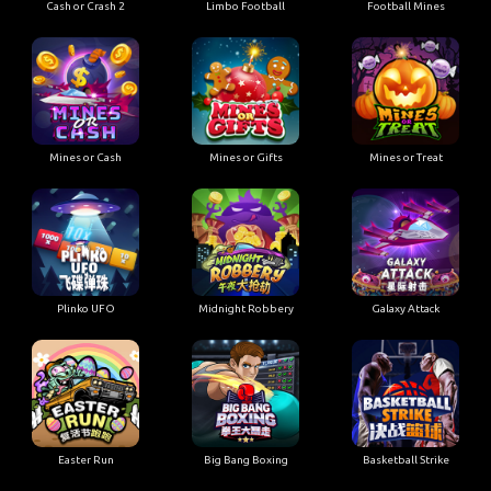
Cash or Crash 2
Limbo Football
Football Mines
Mines or Cash
Mines or Gifts
Mines or Treat
Plinko UFO
Midnight Robbery
Galaxy Attack
Easter Run
Big Bang Boxing
Basketball Strike