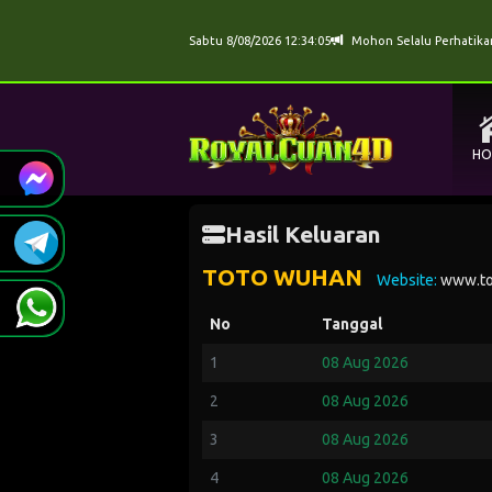
Sabtu 8/08/2026 12:34:06
Mohon Selalu Perhatika
HO
Hasil Keluaran
TOTO WUHAN
Website:
www.to
No
Tanggal
1
08 Aug 2026
2
08 Aug 2026
3
08 Aug 2026
4
08 Aug 2026