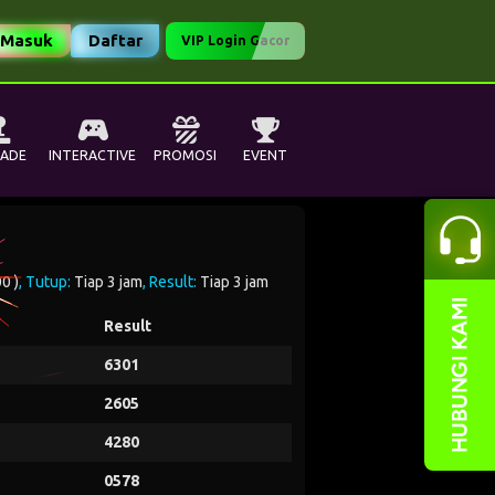
Masuk
Daftar
VIP Login Gacor
Terima Kasih....
ADE
INTERACTIVE
PROMOSI
EVENT
00 )
, Tutup:
Tiap 3 jam
, Result:
Tiap 3 jam
Result
6301
2605
4280
0578