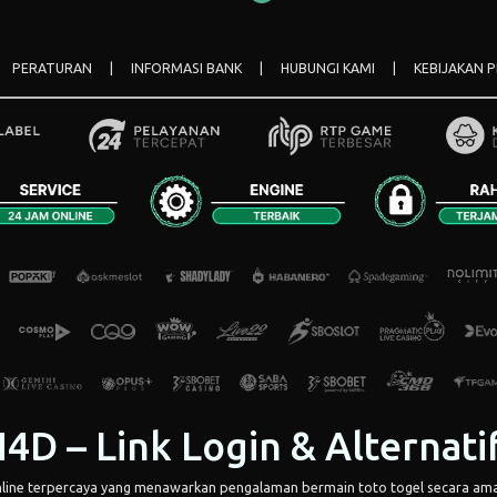
PERATURAN
|
INFORMASI BANK
|
HUBUNGI KAMI
|
KEBIJAKAN P
 – Link Login & Alternati
online terpercaya yang menawarkan pengalaman bermain toto togel secara am