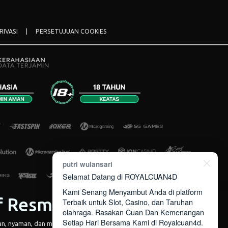
RIVASI
|
PERSETUJUAN COOKIES
putri wulansari
Selamat Datang di ROYALCUAN4D
Kami Senang Menyambut Anda di platform
f Resmi 2025
Terbaik untuk Slot, Casino, dan Taruhan
olahraga. Rasakan Cuan Dan Kemenangan
Setiap Hari Bersama Kami di Royalcuan4d.
an, nyaman, dan modern. Dikenal sebagai