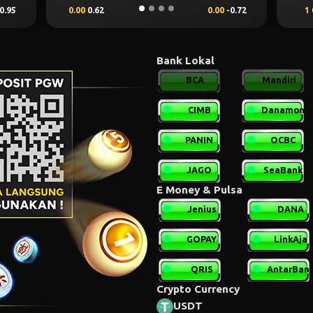
.87
0.5
0.83
-0.5
0.99
0.7
Bank Lokal
BCA
Mandiri
CIMB
Danamon
PANIN
OCBC
JAGO
SeaBank
E Money & Pulsa
Jenius
DANA
GOPAY
LinkAja
QRIS
AntarBan
Crypto Currency
USDT