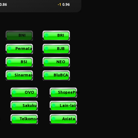
5
0.88
-0.75
0.94
BNI
BRI
Permata
BJB
BSI
NEO
Sinarmas
BluBCA
OVO
ShopeePay
Sakuku
Lain-lain
k
Telkomsel
Axiata