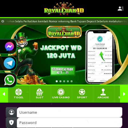
Mohon Selalu Perhatikan kembali Nomor rekening Bank Tujuan Deposit Sebelum melakukan transf
TOGEL
SLOT
LIVE CASINO
SPORT
ARCADE
SABU