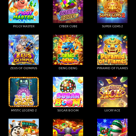
PIGGY MASTER
CYBER CUBE
SUPER GEMS 2
ZEUS OF OLYMPUS
DENG DENG
PYRAMID OF FLAMES
MYSTIC LEGEND 2
SUGAR BOOM
LUCKY ACE