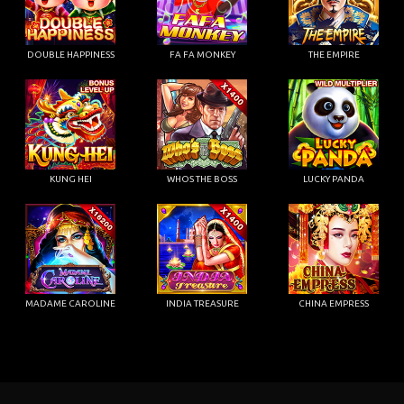
DOUBLE HAPPINESS
FA FA MONKEY
THE EMPIRE
KUNG HEI
WHOS THE BOSS
LUCKY PANDA
MADAME CAROLINE
INDIA TREASURE
CHINA EMPRESS