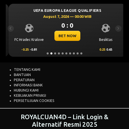
UEFA EUROPA LEAGUE QUALIFIERS
August 7, 2026 — 00:00 WIB
0 : 0
Previous
Next
BET NOW
FC Hradec Kralove
Besiktas
-0.25
-0.81
0.25
0.65
TENTANG KAMI
BANTUAN
PERATURAN
INFORMASI BANK
HUBUNGI KAMI
KEBIJAKAN PRIVASI
PERSETUJUAN COOKIES
ROYALCUAN4D – Link Login &
Alternatif Resmi 2025