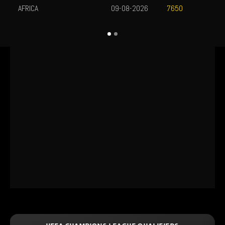
AFRICA
09-08-2026
7650