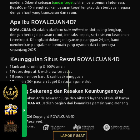
modern. Dikenal sebagai
bandar togel
pilihan para pemain Indonesia,
RoyalCuan4D menghadirkan pasaran togel lengkap dari berbagai negara
dengan hasil yang transparan dan resmi.
Apa Itu ROYALCUAN4D?
ROYALCUAN4D
adalah platform
toto online
dan slot paling lengkap,
dengan berbagai pasaran resmi, transaksi cepat, serta sistem keamanan
terenkripsi. Dilengkapi dukungan layanan pelanggan 24 jam, kami
memberikan pengalaman bermain yang nyaman dan terpercaya
sepanjang 2025.
Keunggulan Situs Resmi ROYALCUAN4D
? Link anti-phishing & 100% aman
? Proses deposit & withdraw tercepat
? Bonus member baru & cashback mingguan
? Tersedia 30+ pasaran togel & ratusan game slot
Gabung Sekarang dan Rasakan Keuntungannya!
Daftarkan akun Anda sekarang juga dan nikmati layanan eksklusif hanya
di
ROYALCUAN4D
. Jadilah bagian dari komunitas pemain yang menang
setiap hari!
© 2015 - 2026 Copyright ROYALCUAN4D.
All Rights Reserved.
LAPOR PUSAT