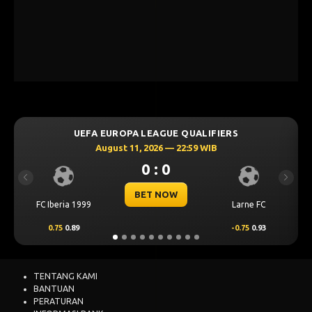
IERS
UEFA CHAMPIONS LEAGUE QUALIFIER
August 11, 2026 — 22:59 WIB
0 : 0
Previous
Next
BET NOW
Larne FC
Bodo Glimt
Union Sai
-0.75
0.93
0.75
0.77
-0.7
TENTANG KAMI
BANTUAN
PERATURAN