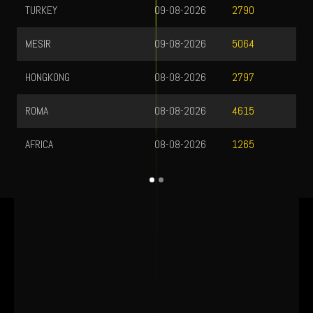
TURKEY
09-08-2026
2790
MESIR
09-08-2026
5064
HONGKONG
08-08-2026
2797
ROMA
08-08-2026
4615
AFRICA
08-08-2026
1265