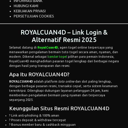
INFORMASI BANK
HUBUNGI KAMI
KEBIJAKAN PRIVASI
PERSETUJUAN COOKIES
ROYALCUAN4D – Link Login &
Alternatif Resmi 2025
Selamat datang di
RoyalCuan4D
, agen togel online terpercaya yang
menawarkan pengalaman bermain toto togel secara aman, nyaman, dan
modern. Dikenal sebagai
bandar togel
pilihan para pemain Indonesia,
RoyalCuan4D menghadirkan pasaran togel lengkap dari berbagai negara
dengan hasil yang transparan dan resmi.
Apa Itu ROYALCUAN4D?
ROYALCUAN4D
adalah platform
toto online
dan slot paling lengkap,
dengan berbagai pasaran resmi, transaksi cepat, serta sistem keamanan
terenkripsi. Dilengkapi dukungan layanan pelanggan 24 jam, kami
memberikan pengalaman bermain yang nyaman dan terpercaya
sepanjang 2025.
Keunggulan Situs Resmi ROYALCUAN4D
? Link anti-phishing & 100% aman
? Proses deposit & withdraw tercepat
? Bonus member baru & cashback mingguan