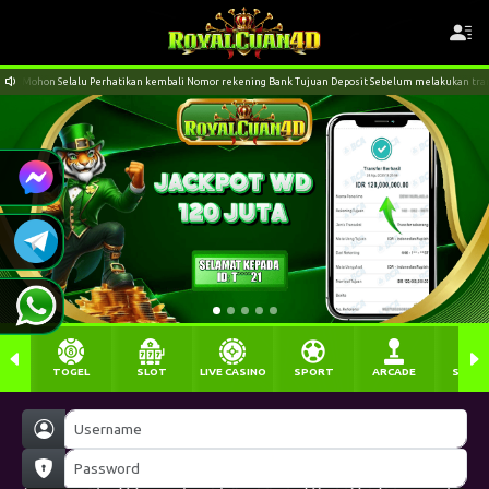
Mohon Selalu Perhatikan kembali Nomor rekening Bank Tujuan Deposit Sebelum melakukan transf
TOGEL
SLOT
LIVE CASINO
SPORT
ARCADE
SABU