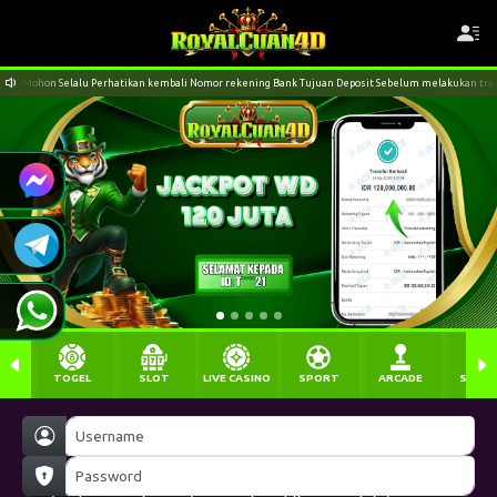
Mohon Selalu Perhatikan kembali Nomor rekening Bank Tujuan Deposit Sebelum melakukan transf
TOGEL
SLOT
LIVE CASINO
SPORT
ARCADE
SABU