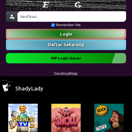
Remember Me
Login
Daftar Sekarang
VIP Login Gacor
Desktop
Wap
ShadyLady