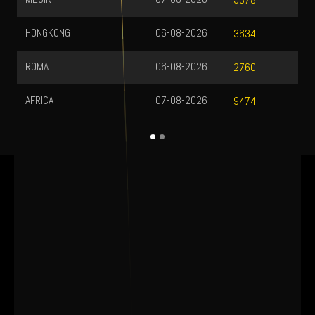
HONGKONG
06-08-2026
3634
ROMA
06-08-2026
2760
AFRICA
07-08-2026
9474