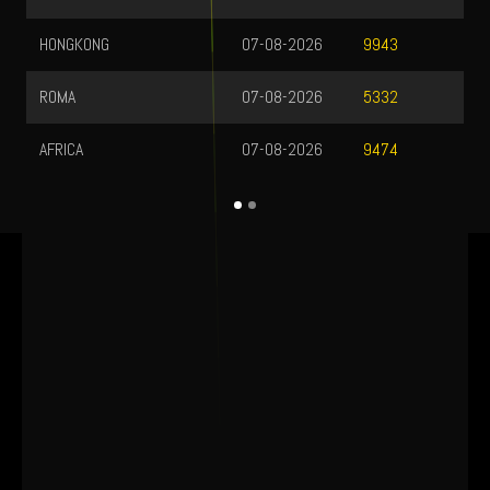
HONGKONG
07-08-2026
9943
ROMA
07-08-2026
5332
AFRICA
07-08-2026
9474