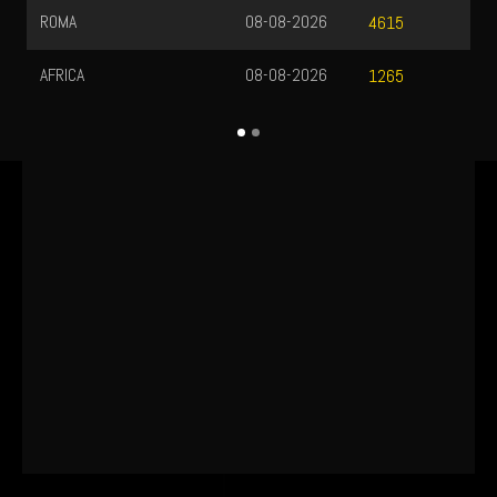
ROMA
08-08-2026
4615
AFRICA
08-08-2026
1265