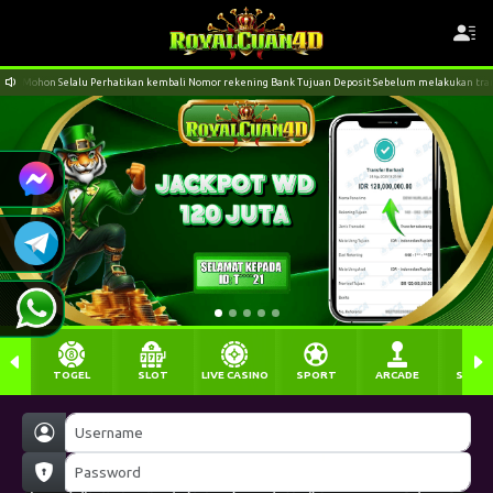
Mohon Selalu Perhatikan kembali Nomor rekening Bank Tujuan Deposit Sebelum melakukan transf
TOGEL
SLOT
LIVE CASINO
SPORT
ARCADE
SABU