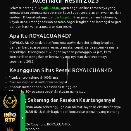
Alternatif Resmi 2025
Selamat datang di
RoyalCuan4D
, agen togel online terpercaya yang
menawarkan pengalaman bermain toto togel secara aman, nyaman, dan
modern. Dikenal sebagai
bandar togel
pilihan para pemain Indonesia,
RoyalCuan4D menghadirkan pasaran togel lengkap dari berbagai negara
dengan hasil yang transparan dan resmi.
Apa Itu ROYALCUAN4D?
ROYALCUAN4D
adalah platform
toto online
dan slot paling lengkap,
dengan berbagai pasaran resmi, transaksi cepat, serta sistem keamanan
terenkripsi. Dilengkapi dukungan layanan pelanggan 24 jam, kami
memberikan pengalaman bermain yang nyaman dan terpercaya
sepanjang 2025.
Keunggulan Situs Resmi ROYALCUAN4D
? Link anti-phishing & 100% aman
? Proses deposit & withdraw tercepat
? Bonus member baru & cashback mingguan
? Tersedia 30+ pasaran togel & ratusan game slot
Gabung Sekarang dan Rasakan Keuntungannya!
Daftarkan akun Anda sekarang juga dan nikmati layanan eksklusif hanya
di
ROYALCUAN4D
. Jadilah bagian dari komunitas pemain yang menang
setiap hari!
© 2015 - 2026 Copyright ROYALCUAN4D.
All Rights Reserved.