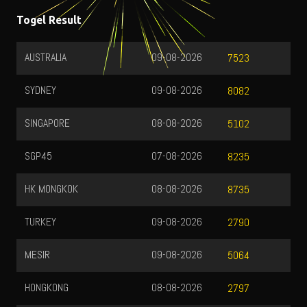
Togel Result
AUSTRALIA
09-08-2026
7523
SYDNEY
09-08-2026
8082
SINGAPORE
08-08-2026
5102
SGP45
07-08-2026
8235
HK MONGKOK
08-08-2026
8735
TURKEY
09-08-2026
2790
MESIR
09-08-2026
5064
HONGKONG
08-08-2026
2797