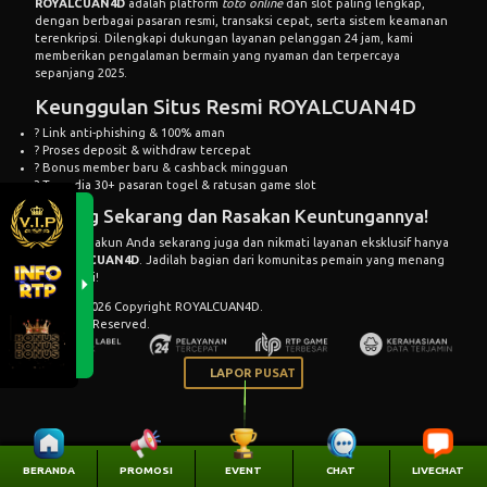
ROYALCUAN4D
adalah platform
toto online
dan slot paling lengkap,
dengan berbagai pasaran resmi, transaksi cepat, serta sistem keamanan
terenkripsi. Dilengkapi dukungan layanan pelanggan 24 jam, kami
memberikan pengalaman bermain yang nyaman dan terpercaya
sepanjang 2025.
Keunggulan Situs Resmi ROYALCUAN4D
? Link anti-phishing & 100% aman
? Proses deposit & withdraw tercepat
? Bonus member baru & cashback mingguan
? Tersedia 30+ pasaran togel & ratusan game slot
Gabung Sekarang dan Rasakan Keuntungannya!
Daftarkan akun Anda sekarang juga dan nikmati layanan eksklusif hanya
di
ROYALCUAN4D
. Jadilah bagian dari komunitas pemain yang menang
setiap hari!
© 2015 - 2026 Copyright ROYALCUAN4D.
All Rights Reserved.
LAPOR PUSAT
BERANDA
PROMOSI
EVENT
CHAT
LIVECHAT