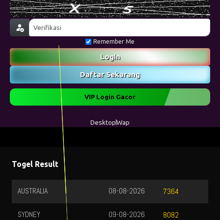
Remember Me
Login
Daftar Sekarang
VIP Login Gacor
Desktop
Wap
Togel Result
AUSTRALIA
08-08-2026
7364
SYDNEY
09-08-2026
8082